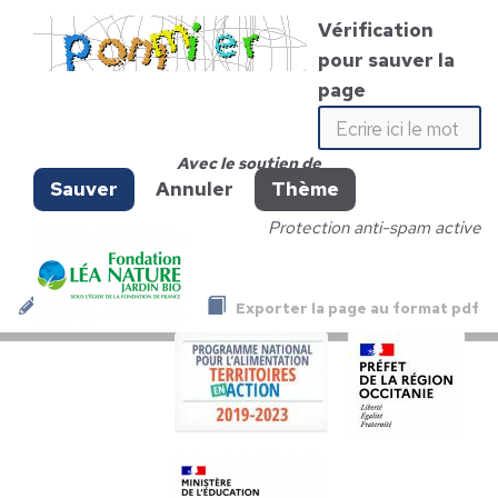
Vérification
pour sauver la
page
Avec le soutien de
Sauver
Annuler
Thème
Protection anti-spam active
Exporter la page au format pdf