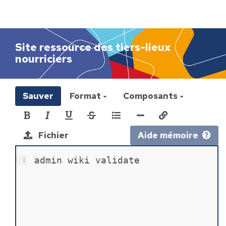
h
e
r
c
Site ressource des tiers-lieux
h
nourriciers
e
r
Sauver
Format
Composants
Fichier
Aide mémoire
admin wiki validate
1