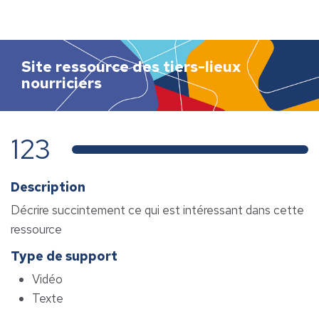
h
e
r
c
Site ressource des tiers-lieux
h
nourriciers
e
r
123
Description
Décrire succintement ce qui est intéressant dans cette
ressource
Type de support
Vidéo
Texte