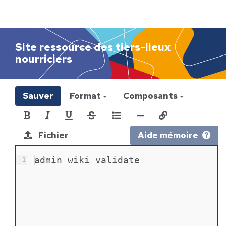
h
e
r
c
Site ressource des tiers-lieux
h
nourriciers
e
r
Sauver
Format
Composants
Fichier
Aide mémoire
admin wiki validate
1