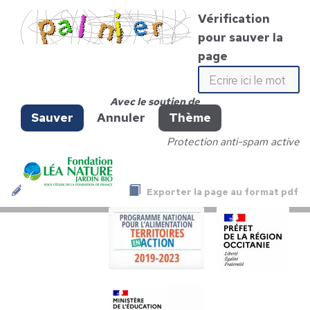
Vérification
pour sauver la
page
Avec le soutien de
Sauver
Annuler
Thème
Protection anti-spam active
Exporter la page au format pdf