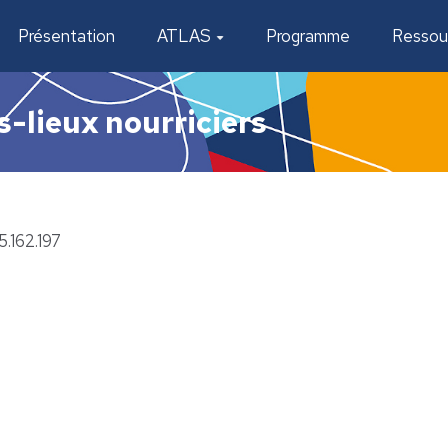
Présentation
ATLAS
Programme
Ressou
s-lieux nourriciers
5.162.197