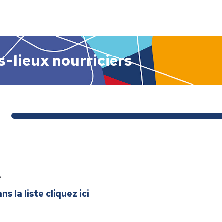
s-lieux nourriciers
e
s la liste cliquez ici