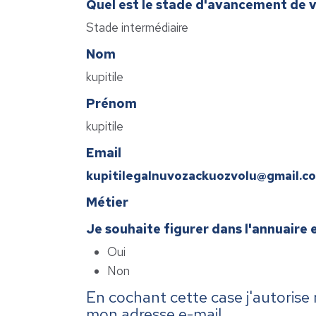
Quel est le stade d'avancement de 
Stade intermédiaire
Nom
kupitile
Prénom
kupitile
Email
kupitilegalnuvozackuozvolu@gmail.c
Métier
Je souhaite figurer dans l'annuaire 
Oui
Non
En cochant cette case j'autorise
mon adresse e-mail