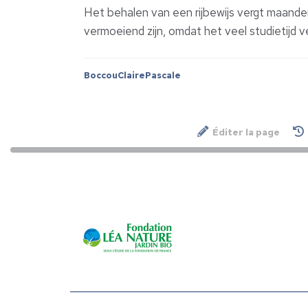
Het behalen van een rijbewijs vergt maanden
vermoeiend zijn, omdat het veel studietijd v
BoccouClairePascale
Éditer la page