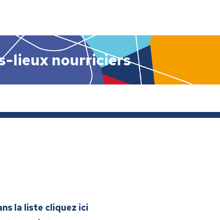
s-lieux nourriciers
s la liste cliquez ici