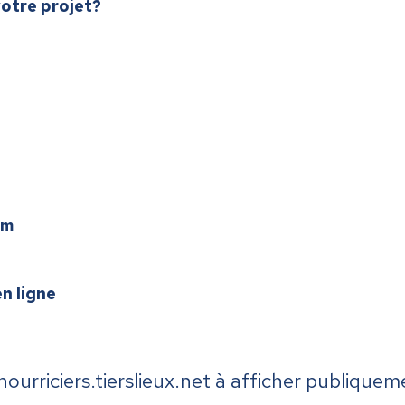
votre projet?
om
en ligne
 nourriciers.tierslieux.net à afficher publi