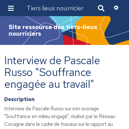
Tiers lieux nourricier
R
e
c
Site ressource des tiers-lieux
h
nourriciers
e
r
c
h
Interview de Pascale
e
r
Russo "Souffrance
engagée au travail"
Description
Interview de Pascale Russo sur son ouvrage
"Souffrance en milieu engagé", réalisé par le Réseau
Cocagne dans le cadre de travaux sur le rapport au