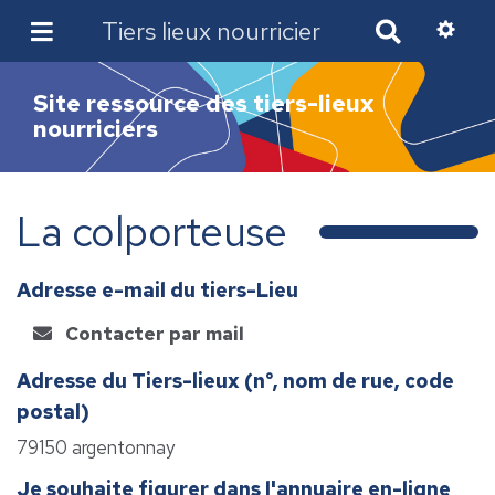
Tiers lieux nourricier
R
e
c
Site ressource des tiers-lieux
h
nourriciers
e
r
c
h
La colporteuse
e
r
Adresse e-mail du tiers-Lieu
Contacter par mail
Adresse du Tiers-lieux (n°, nom de rue, code
postal)
79150 argentonnay
Je souhaite figurer dans l'annuaire en-ligne