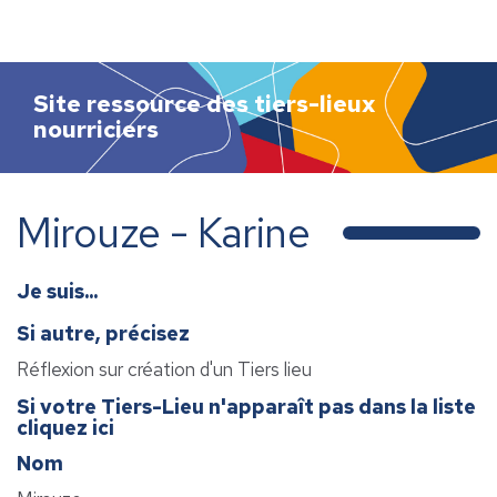
h
e
r
c
Site ressource des tiers-lieux
h
nourriciers
e
r
Mirouze - Karine
Je suis...
Si autre, précisez
Réflexion sur création d'un Tiers lieu
Si votre Tiers-Lieu n'apparaît pas dans la liste
cliquez ici
Nom