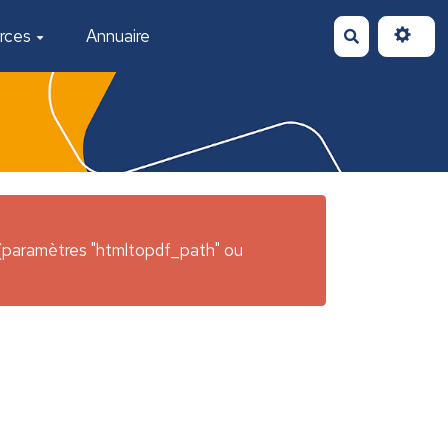
rces
Annuaire
Rechercher
e (paramètres "htmltopdf_path" ou