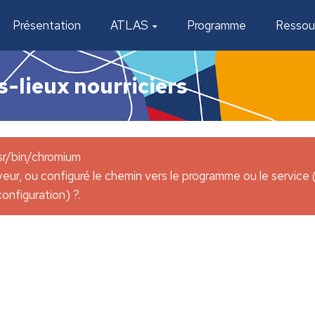
Présentation
ATLAS
Programme
Ressou
s-lieux nourriciers
usr/bin/chromium
veur, ou configuré le chemin vers le programme ou le servic
configuration) ?.