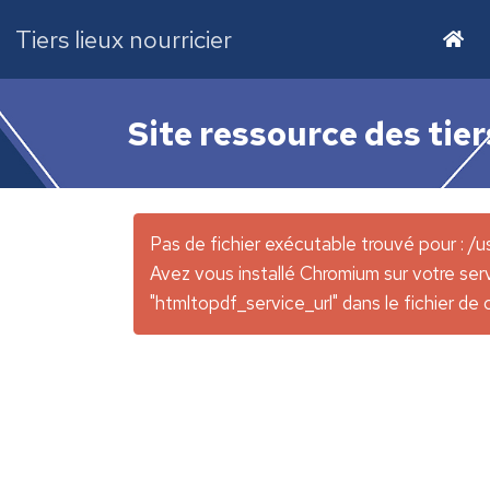
Tiers lieux nourricier
Site ressource des tier
Pas de fichier exécutable trouvé pour : /
Avez vous installé Chromium sur votre ser
"htmltopdf_service_url" dans le fichier de 