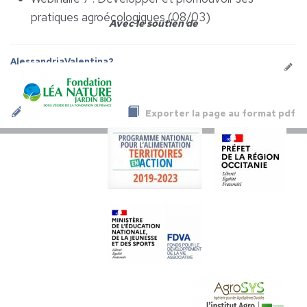
pratiques agroécologiques (08/03)
Avec le soutien de
AlessandriaValentina2
Exporter la page au format pdf