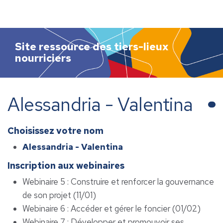
h
e
r
c
Site ressource des tiers-lieux
h
nourriciers
e
r
Alessandria - Valentina
Choisissez votre nom
Alessandria - Valentina
Inscription aux webinaires
Webinaire 5 : Construire et renforcer la gouvernance
de son projet (11/01)
Webinaire 6 : Accéder et gérer le foncier (01/02)
Webinaire 7 : Développer et promouvoir ses