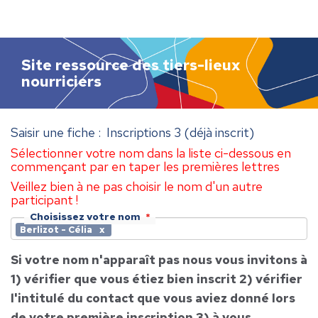
h
e
r
c
Site ressource des tiers-lieux
h
nourriciers
e
r
Saisir une fiche : Inscriptions 3 (déjà inscrit)
Sélectionner votre nom dans la liste ci-dessous en
commençant par en taper les premières lettres
Veillez bien à ne pas choisir le nom d'un autre
participant !
Choisissez votre nom
Berlizot - Célia
Si votre nom n'apparaît pas nous vous invitons à
1) vérifier que vous étiez bien inscrit 2) vérifier
l'intitulé du contact que vous aviez donné lors
de votre première inscription 3) à vous