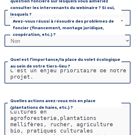
question foncière sur lesquels vous aimeriez
consulter les intervenants du webinaire ? Si oui,
lesquels ?
Choix de la structure foncière
Avez-vous réussi à résoudre des problèmes de
foncier (financement, montage juridique,
coopération, etc.) ?
Quel est l'importance/la place du volet écologique
au sein de votre tiers-lieu ?
C'est un enjeu prioritaire de notre 
projet.
Quelles actions avez-vous mis en place
(plantations de haies, etc.) ?
Cultures en 
agroforesterie,plantations 
mellifères, rucher, agriculture 
bio, pratiques culturales 