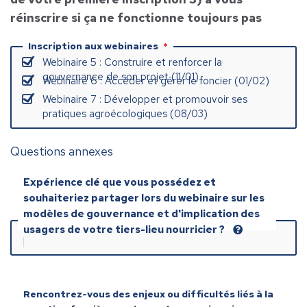
réinscrire si ça ne fonctionne toujours pas
Inscription aux webinaires
Webinaire 5 : Construire et renforcer la
gouvernance de son projet (11/01)
Webinaire 6 : Accéder et gérer le foncier (01/02)
Webinaire 7 : Développer et promouvoir ses
pratiques agroécologiques (08/03)
Questions annexes
Expérience clé que vous possédez et 
souhaiteriez partager lors du webinaire sur les 
modèles de gouvernance et d'implication des 
usagers de votre tiers-lieu nourricier ?
Rencontrez-vous des enjeux ou difficultés liés à la