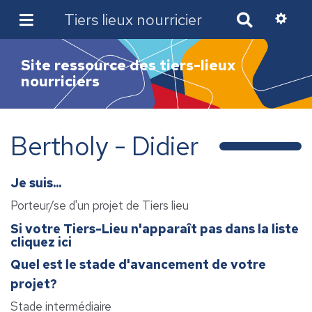
Tiers lieux nourricier
R
e
c
Site ressource des tiers-lieux
h
nourriciers
e
r
c
h
Bertholy - Didier
e
r
Je suis...
Porteur/se d'un projet de Tiers lieu
Si votre Tiers-Lieu n'apparaît pas dans la liste
cliquez ici
Quel est le stade d'avancement de votre
projet?
Stade intermédiaire