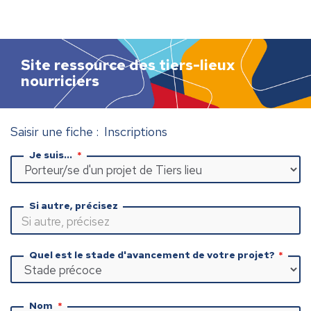
h
e
r
c
Site ressource des tiers-lieux
h
nourriciers
e
r
Saisir une fiche : Inscriptions
Je suis...
Si autre, précisez
Quel est le stade d'avancement de votre projet?
Nom