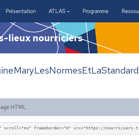
Présentation
ATLAS
Programme
Ressou
s-lieux nourriciers
egineMaryLesNormesEtLaStandard
e page HTML