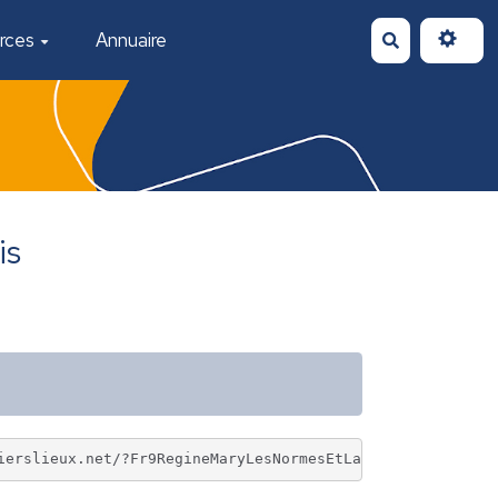
rces
Annuaire
Rechercher
is