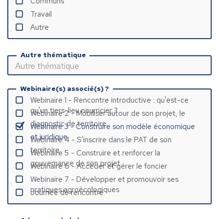
Communs
Travail
Autre
Autre thématique
Webinaire(s) associé(s) ?
Webinaire 1 - Rencontre introductive : qu'est-ce
qu'un tiers-lieu nourricier ?
Webinaire 2 - Mobiliser autour de son projet, le
diagnostic de territoire
Webinaire 3 - Construire son modèle économique
et juridique
Webinaire 4 - S'inscrire dans le PAT de son
territoire
Webinaire 5 - Construire et renforcer la
gouvernance de son projet
Webinaire 6 - Accéder et gérer le foncier
Webinaire 7 - Développer et promouvoir ses
pratiques agroécologiques
Journée de rencontre