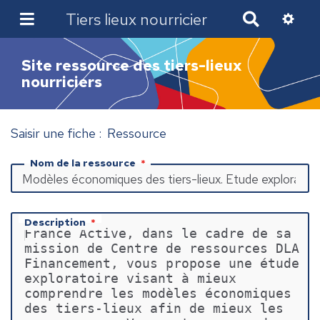
Tiers lieux nourricier
R
e
c
Site ressource des tiers-lieux
h
nourriciers
e
r
c
h
Saisir une fiche : Ressource
e
r
Nom de la ressource
Description
France Active, dans le cadre de sa 
mission de Centre de ressources DLA 
Financement, vous propose une étude 
exploratoire visant à mieux 
comprendre les modèles économiques 
des tiers-lieux afin de mieux les 