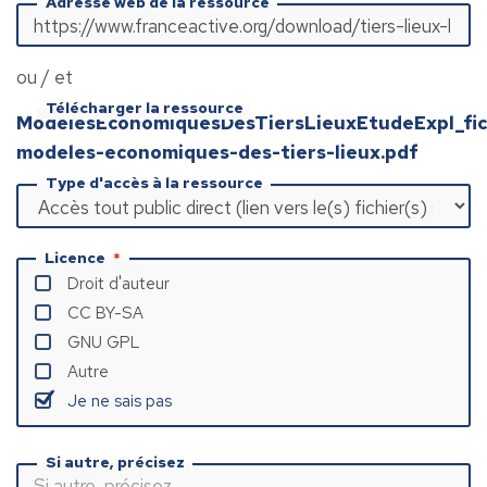
Adresse web de la ressource
ou / et
Télécharger la ressource
ModelesEconomiquesDesTiersLieuxEtudeExpl_fic
modeles-economiques-des-tiers-lieux.pdf
Type d'accès à la ressource
Licence
Droit d'auteur
CC BY-SA
GNU GPL
Autre
Je ne sais pas
Si autre, précisez