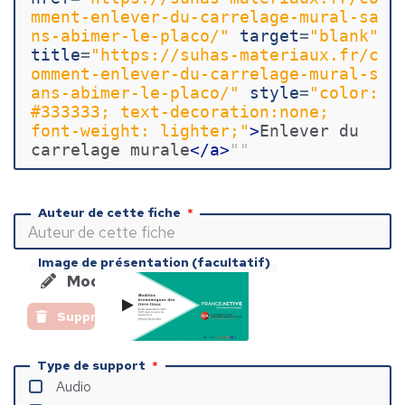
mment-enlever-du-carrelage-mural-sa
ns-abimer-le-placo/"
target
=
"blank"
title
=
"https://suhas-materiaux.fr/c
omment-enlever-du-carrelage-mural-s
ans-abimer-le-placo/"
style
=
"color: 
#333333; text-decoration:none; 
font-weight: lighter;"
>
Enlever du 
carrelage murale
</
a
>
""
Auteur de cette fiche
Image de présentation (facultatif)
Modifier l'image
Supprimer l'image
Type de support
Audio