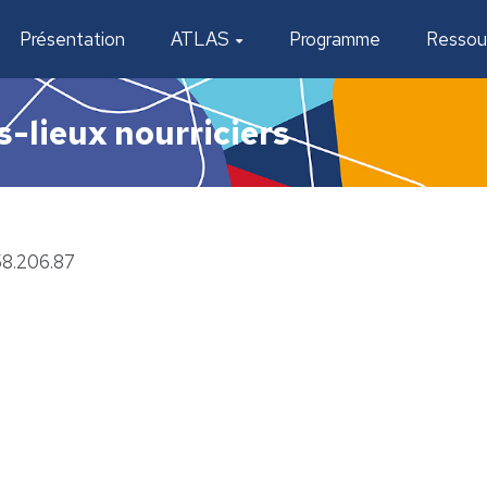
Présentation
ATLAS
Programme
Ressou
s-lieux nourriciers
58.206.87