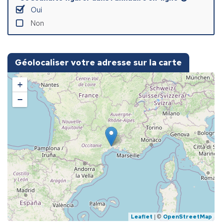
Oui
Non
Géolocaliser votre adresse sur la carte
+
−
Leaflet
| ©
OpenStreetMap