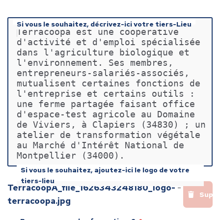
Si vous le souhaitez, décrivez-ici votre tiers-Lieu
Terracoopa est une coopérative 
d'activité et d'emploi spécialisée 
dans l'agriculture biologique et 
l'environnement. Ses membres, 
entrepreneurs-salariés-associés, 
mutualisent certaines fonctions de 
l'entreprise et certains outils : 
une ferme partagée faisant office 
d'espace-test agricole au Domaine 
de Viviers, à Clapiers (34830) ; un 
atelier de transformation végétale 
au Marché d'Intérêt National de 
Montpellier (34000).
Si vous le souhaitez, ajoutez-ici le logo de votre
tiers-lieu
TerracoopA_file_1626343248180_logo-
-
Supp
terracoopa.jpg