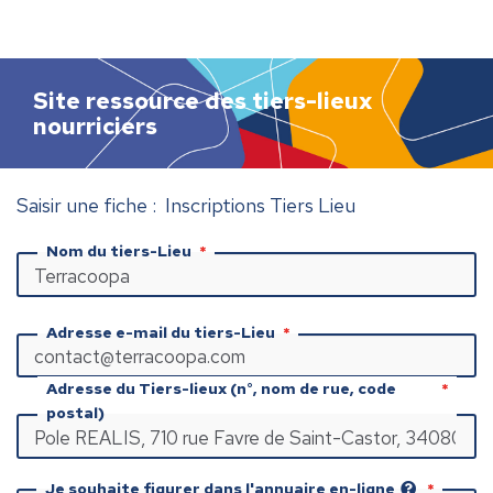
h
e
r
c
Site ressource des tiers-lieux
h
nourriciers
e
r
Saisir une fiche : Inscriptions Tiers Lieu
Nom du tiers-Lieu
Adresse e-mail du tiers-Lieu
Adresse du Tiers-lieux (n°, nom de rue, code
postal)
Je souhaite figurer dans l'annuaire en-ligne