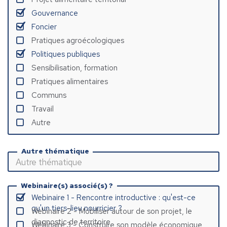
Gouvernance
Foncier
Pratiques agroécologiques
Politiques publiques
Sensibilisation, formation
Pratiques alimentaires
Communs
Travail
Autre
Autre thématique
Webinaire(s) associé(s) ?
Webinaire 1 - Rencontre introductive : qu'est-ce
qu'un tiers-lieu nourricier ?
Webinaire 2 - Mobiliser autour de son projet, le
diagnostic de territoire
Webinaire 3 - Construire son modèle économique