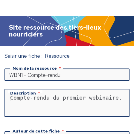
h
e
r
c
Site ressource des tiers-lieux
h
nourriciers
e
r
Saisir une fiche : Ressource
Nom de la ressource
Description
Compte-rendu du premier webinaire.
Auteur de cette fiche