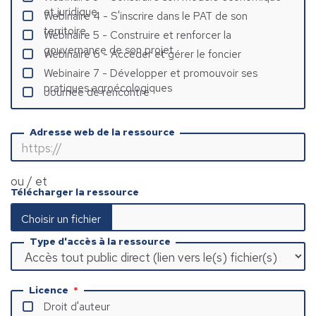
et juridique
Webinaire 4 - S'inscrire dans le PAT de son
territoire
Webinaire 5 - Construire et renforcer la
gouvernance de son projet
Webinaire 6 - Accéder et gérer le foncier
Webinaire 7 - Développer et promouvoir ses
pratiques agroécologiques
Journée de rencontre
Adresse web de la ressource
ou / et
Télécharger la ressource
Type d'accès à la ressource
Licence
Droit d'auteur